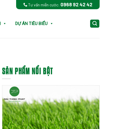
0968 92 42 42
Tư vấn miễn cước:
N
DỰ ÁN TIÊU BIỂU
SẢN PHẨM NỔI BẬT