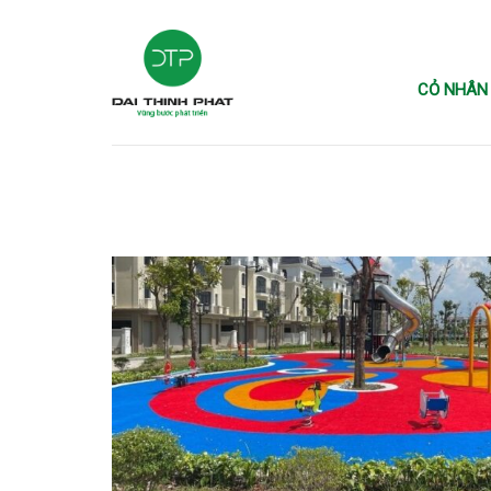
Skip
to
content
CỎ NHÂN