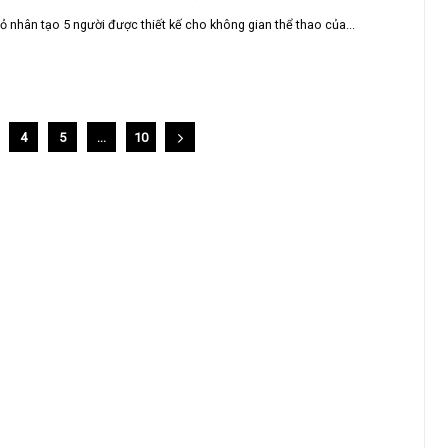
ỏ nhân tạo 5 người được thiết kế cho không gian thể thao của...
4
5
…
10