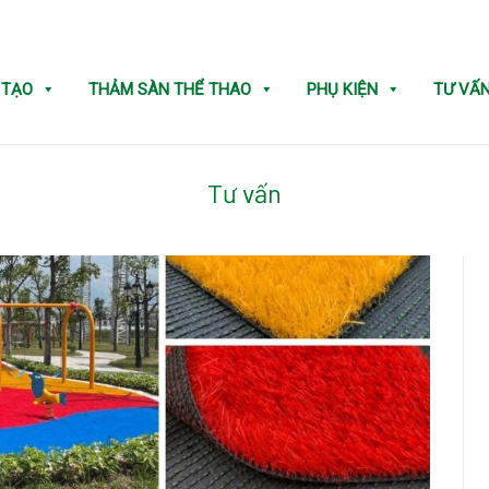
 TẠO
THẢM SÀN THỂ THAO
PHỤ KIỆN
TƯ VẤ
Tư vấn