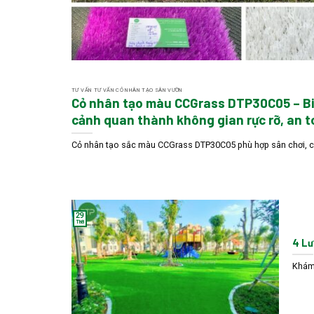
TƯ VẤN TƯ VẤN CỎ NHÂN TẠO SÂN VƯỜN
Cỏ nhân tạo màu CCGrass DTP30C05 – Biế
cảnh quan thành không gian rực rỡ, an t
Cỏ nhân tạo sắc màu CCGrass DTP30C05 phù hợp sân chơi, côn
29
Th8
4 Lư
Khám 