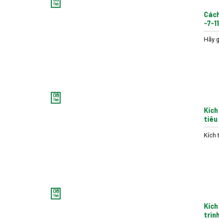
Th6
Cách
-7-1
Hãy g
08
Th6
Kích
tiêu
Kích 
08
Th6
Kích
trìn