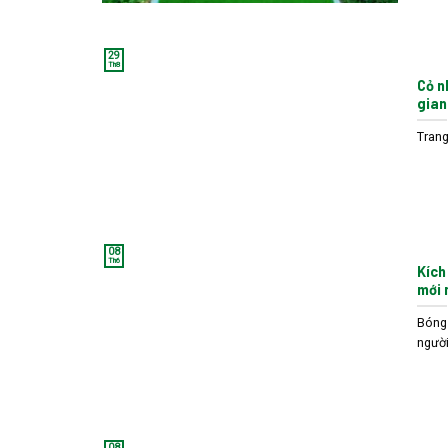
29
Th8
Cỏ n
gian
Trang
08
Th6
Kích
mới 
Bóng 
người.
08