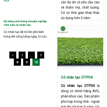
các dự án có yêu cầu cao
về thẩm mỹ, chất lượng.
Cỏ có thời gian khai thác
sử dụng trên 5 năm.
Kỹ năng chơi bóng chuyên nghiệp
trên sân cỏ nhân tạo
Cỏ nhân tạo đã trở lên phổ biến
trong đời sống hàng ngày, từ các...
1
…
7
8
9
10
Cỏ nhân tạo DTP04
Cỏ nhân tạo DTP04
là
dòng cỏ chính hãng AVG,
phân khúc cao. Sản phẩm
phù hợp trong nhà - ngoài
trời lên tới hơn 5 năm. Ưu