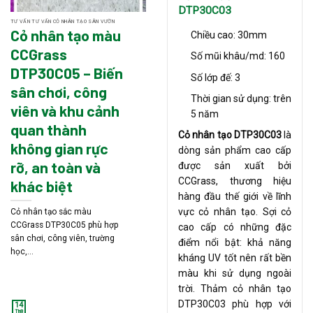
DTP30C03
TƯ VẤN TƯ VẤN CỎ NHÂN TẠO SÂN VƯỜN
Cỏ nhân tạo màu
Chiều cao: 30mm
CCGrass
Số mũi khâu/md: 160
DTP30C05 – Biến
Số lớp đế: 3
sân chơi, công
Thời gian sử dụng: trên
viên và khu cảnh
5 năm
quan thành
Cỏ nhân tạo DTP30C03
là
không gian rực
dòng sản phẩm cao cấp
rỡ, an toàn và
được sản xuất bởi
CCGrass, thương hiệu
khác biệt
hàng đầu thế giới về lĩnh
vực cỏ nhân tạo. Sợi cỏ
Cỏ nhân tạo sắc màu
CCGrass DTP30C05 phù hợp
cao cấp có những đặc
sân chơi, công viên, trường
điểm nổi bật: khả năng
học,...
kháng UV tốt nên rất bền
màu khi sử dụng ngoài
trời. Thảm cỏ nhân tạo
DTP30C03 phù hợp với
14
Th8