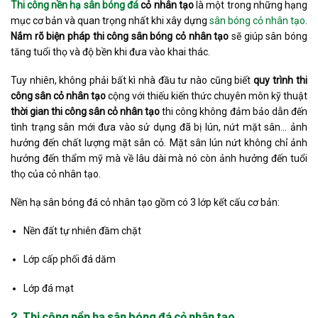
Thi công nền hạ sân bóng đá
cỏ nhân tạo
là một trong những hạng
mục cơ bản và quan trọng nhất khi xây dựng
sân bóng cỏ nhân tạo
.
Nắm rõ biện pháp thi công sân bóng cỏ nhân tạo
sẽ giúp sân bóng
tăng tuổi thọ và độ bền khi đưa vào khai thác.
Tuy nhiên, không phải bất kì nhà đầu tư nào cũng biết
quy trình thi
công sân cỏ nhân tạo
cộng với thiếu kiến thức chuyên môn kỹ thuật
thời gian thi công sân cỏ nhân tạo
thi công không đảm bảo dẫn đến
tình trạng sân mới đưa vào sử dụng đã bị lún, nứt mặt sân… ảnh
hưởng đến chất lượng mặt sân cỏ. Mặt sân lún nứt không chỉ ảnh
hưởng đến thẩm mỹ mà về lâu dài mà nó còn ảnh hưởng đến tuổi
thọ của cỏ nhân tạo.
Nền hạ sân bóng đá cỏ nhân tạo gồm có 3 lớp kết cấu cơ bản:
Nền đất tự nhiên đầm chặt
Lớp cấp phối đá dăm
Lớp đá mạt
2. Thi công nền hạ sân bóng đá cỏ nhân tạo