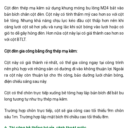
Cột đèn thép mạ kẽm sử dụng khung móng bu lông M24 bắt vào
bản bích chân cột đèn. Cột này có tính thẩm mỹ cao hơn so với cột
bê tông. Nhưng khả năng chịu lực kéo đầu cột thấp hơn nên khi
căng lưới cột sẽ hơi yếu và rung lắc khi sút bóng vào lưới hoặc có
gió to dễ gây hỏng đèn. Hơn nữa cột này lại có giá thành cao hơn so
với cột BTLT.
Cột đèn gia công bằng ống thép mạ kẽm:
Cột này có giá thành rẻ nhất, có thể gia công ngay tại công trình
nên phù hợp với những sân có đường đi vào không thuận lợi. Ngoài
ra cột này còn thuận lợi cho thi công, bảo dưỡng lưới chắn bóng,
điện chiếu sáng sau này.
Cột có thể chôn trực tiếp xuống bê tông hay lắp bản bích để bắt bu
long tương tự như trụ thép mạ kẽm.
Trường hợp chôn trực tiếp, cột sẽ gia công cao tối thiểu 9m chôn
sâu 1m. Trường hợp lắp mặt bích thì chiều cao tối thiểu 8m.
4. Thi công hệ thống bó vỉa, rãnh thoát nước