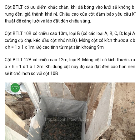
Cột BTLT có ưu điểm chắc chắn, khi đá bóng vào lưới sẽ không bị
rung đèn, giá thành khá rẻ. Chiều cao của cột đảm bảo yêu cầu kĩ
thuật để căng lưới và lắp đặt đèn chiếu sáng.
Cột BTLT 10B có chiều cao 10m, loại B (có các loại A, B, C, D; loại A
cường độ chịu kéo đầu cột nhỏ nhất). Móng cột có kích thước a x b
x h = 1 x 1 x 1m. Độ cao tính từ mặt sân khoảng 9m
Cột BTLT 12B có chiều cao 12m, loại B. Móng cột có kích thước a x
b x h = 1 x 1 x 1.2m. Khi dùng cột này độ cao đặt đèn cao hơn nên
sẽ ít chói hơn so với cột 10B.