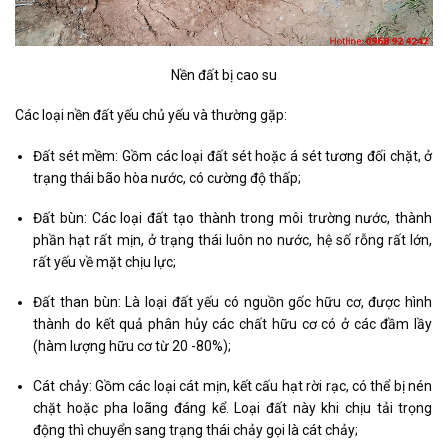
Nền đất bị cao su
Các loại nền đất yếu chủ yếu và thường gặp:
Đất sét mềm: Gồm các loại đất sét hoặc á sét tương đối chặt, ở
trạng thái bão hòa nước, có cường độ thấp;
Đất bùn: Các loại đất tạo thành trong môi trường nước, thành
phần hạt rất mịn, ở trạng thái luôn no nước, hệ số rỗng rất lớn,
rất yếu về mặt chịu lực;
Đất than bùn: Là loại đất yếu có nguồn gốc hữu cơ, được hình
thành do kết quả phân hủy các chất hữu cơ có ở các đầm lầy
(hàm lượng hữu cơ từ 20 -80%);
Cát chảy: Gồm các loại cát mịn, kết cấu hạt rời rạc, có thể bị nén
chặt hoặc pha loãng đáng kể. Loại đất này khi chịu tải trọng
động thì chuyển sang trạng thái chảy gọi là cát chảy;