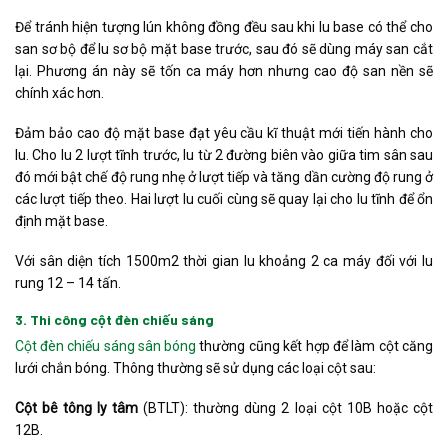
Để tránh hiện tượng lún không đồng đều sau khi lu base có thể cho
san sơ bộ để lu sơ bộ mặt base trước, sau đó sẽ dùng máy san cắt
lại. Phương án này sẽ tốn ca máy hơn nhưng cao độ san nền sẽ
chính xác hơn.
Đảm bảo cao độ mặt base đạt yêu cầu kĩ thuật mới tiến hành cho
lu. Cho lu 2 lượt tĩnh trước, lu từ 2 đường biên vào giữa tim sân sau
đó mới bật chế độ rung nhẹ ở lượt tiếp và tăng dần cường độ rung ở
các lượt tiếp theo. Hai lượt lu cuối cùng sẽ quay lại cho lu tĩnh để ổn
định mặt base.
Với sân diện tích 1500m2 thời gian lu khoảng 2 ca máy đối với lu
rung 12 – 14 tấn.
3. Thi công cột đèn chiếu sáng
Cột đèn chiếu sáng sân bóng
thường cũng kết hợp để làm cột căng
lưới chắn bóng. Thông thường sẽ sử dụng các loại cột sau:
Cột bê tông ly tâm
(BTLT): thường dùng 2 loại cột 10B hoặc cột
12B.