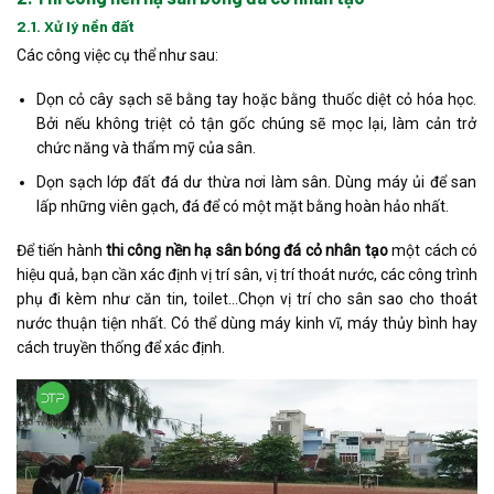
2.1. Xử lý nền đất
Các công việc cụ thể như sau:
Dọn cỏ cây sạch sẽ bằng tay hoặc bằng thuốc diệt cỏ hóa học.
Bởi nếu không triệt cỏ tận gốc chúng sẽ mọc lại, làm cản trở
chức năng và thẩm mỹ của sân.
Dọn sạch lớp đất đá dư thừa nơi làm sân. Dùng máy ủi để san
lấp những viên gạch, đá để có một mặt bằng hoàn hảo nhất.
Để tiến hành
thi công nền hạ sân bóng đá cỏ nhân tạo
một cách có
hiệu quả, bạn cần xác định vị trí sân, vị trí thoát nước, các công trình
phụ đi kèm như căn tin, toilet…Chọn vị trí cho sân sao cho thoát
nước thuận tiện nhất. Có thể dùng máy kinh vĩ, máy thủy bình hay
cách truyền thống để xác định.