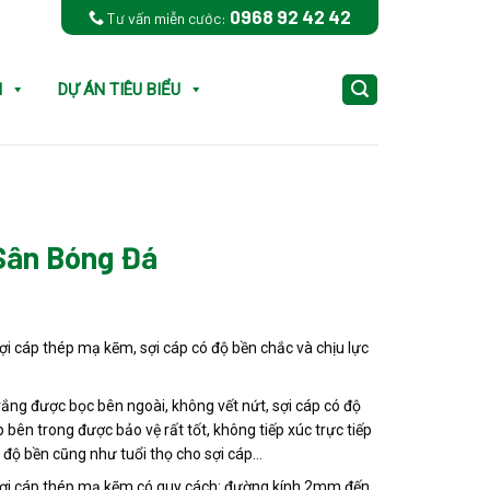
0968 92 42 42
Tư vấn miễn cước:
N
DỰ ÁN TIÊU BIỂU
Sân Bóng Đá
sợi cáp thép mạ kẽm, sợi cáp có độ bền chắc và chịu lực
rắng được bọc bên ngoài, không vết nứt, sợi cáp có độ
 bên trong được bảo vệ rất tốt, không tiếp xúc trực tiếp
 độ bền cũng như tuổi thọ cho sợi cáp…
 sợi cáp thép mạ kẽm có quy cách: đường kính 2mm đến