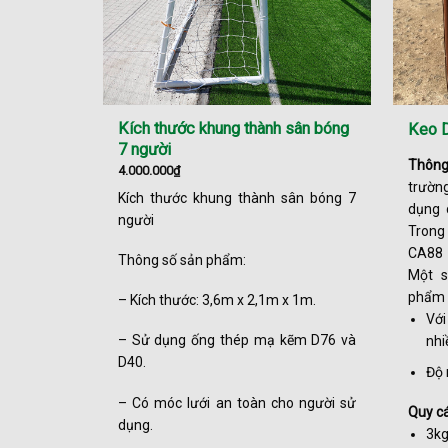
Kích thước khung thành sân bóng
Keo 
7 người
ản xuất từ
Thông
4.000.000
₫
lượng UV >
trườn
Kích thước khung thành sân bóng 7
ắng mưa rất
dụng 
người
t, các mối
Tro
nhiệt cao
CA88 
Thông số sản phẩm:
u lực tốt.
Một s
phẩm 
– Kích thước: 3,6m x 2,1m x 1m.
nh sân 5:
Với
– Sử dụng ống thép mạ kẽm D76 và
nhi
D40.
nh sân 7:
Độ 
– Có móc lưới an toàn cho người sử
Quy c
nh sân 9:
dụng.
3kg