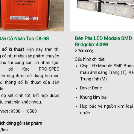
Đèn Pha LED Module SMD
Dán Cỏ Nhân Tạo CA-88
Bridgelux 400W
 số kĩ thuật
Hiện nay trên thị
2.700.000
₫
g có rất nhiều sản phẩm chuyên
Cấu hình chi tiết:
cho thi công sân cỏ nhân tạo.
Chip LED Module SMD Bridge
ng đó Keo PRO-SPEC
màu ánh sáng Trắng (T), Và
thường được sử dụng hơn cả.
Trung tính (M).
ố thông số kĩ thuật của sản
Driver Done
là
 độ kết dính tốt, kết hợp được
Khung kim loại
ều chất nền khác nhau.
Hộp bảo vệ nguồn kim loại
nhớt : 9500 – 10500
nước
ách đóng gói sản phẩm
/lon