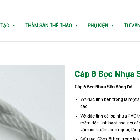
 TẠO
THẢM SÀN THỂ THAO
PHỤ KIỆN
TƯ VẤ
Cáp 6 Bọc Nhựa 
Cáp 6 Bọc Nhựa Sân Bóng Đá
Với đặc tính bên trong là một 
cao.
Với đặc tính có lớp nhựa PVC t
mềm dẻo, linh hoạt cao, sợi cáp
với môi trường bên ngoài, tăng
Cấu tạo: Gồm lõi bên trong là