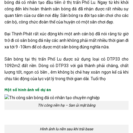
bóng đá cỏ nhân tạo đầu tiên ở thị trấn Phố Lu. Ngay từ khi khởi
công đến khi hoàn thành sân bóng đá đã nhận được rất nhiều sự
quan tâm của cư dân nơi đây. Sân bóng ra đời tạo sân chơi cho các
cán bộ, công chức đoàn thể của huyện có một sân chơi đẹp.
Đại Thịnh Phát rất xúc động khi một anh cán bộ đã nói rằng từ giờ
trở đi có sân bóng đá này các anh không phải mất nhiều thời gian đi
xa tới 9 -10km để có được một sân bóng đúng nghĩa nữa.
Sân bóng tại thị trấn Phố Lu được sử dụng loại cỏ DTP33 cho
1092m2 đất nền. Dòng cỏ DTP33 với giá thành phải chăng, chất
lượng tốt, ngọn cỏ bền , êm không bị chẻ hay xoăn ngọn kể cả khi
chịu tác động của lực vật lý trong thời gian dài. Tuổi thọ
Một số hình ảnh về dự án
Thi công nền hạ – San ủi mặt bằng
Hình ảnh lu nền sau khi trải base