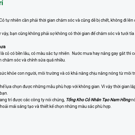
rí
 Cỏ tự nhiên cần phải thời gian chăm sóc và cũng dễ bị chết, không đi lê
vậy, bạn cũng không phải sợ không có thời gian để chăm sóc và tưới tỉa 
mưa
 là cỏ có bền lâu, có màu sắc tự nhiên. Nước mưa hay nắng gay gắt thì 
an chăm sóc và chỉnh sửa quá nhiều.
ức khỏe con người, môi trường và có khả năng chịu nắng nóng từ môi t
thể lựa chọn được những mẫu phù hợp với không gian. Vì vậy thời gian lắ
 bạn.
rang trí được các công ty nói chúng,
Tổng Kho Cỏ Nhân Tạo Nam Hồng
nó
 thoải mái sáng tạo và thiết kế chọn những màu sắc phù hợp.