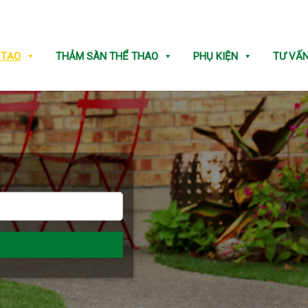
 TẠO
THẢM SÀN THỂ THAO
PHỤ KIỆN
TƯ VẤ