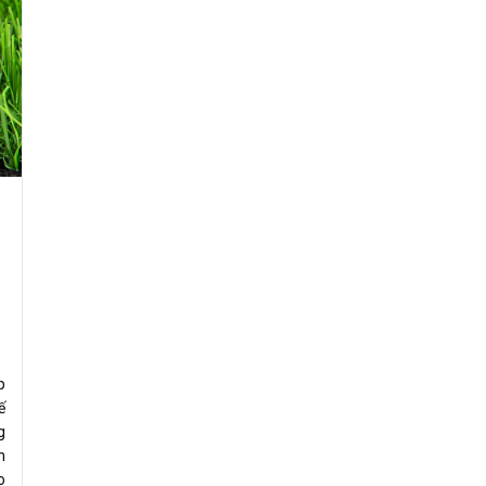
p
ế
g
n
o