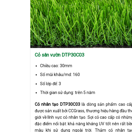
Cỏ sân vườn DTP30C03
Chiều cao: 30mm
Số mũi khâu/md: 160
Số lớp đế: 3
Thời gian sử dụng: trên 5 năm
Cỏ nhân tạo DTP30C03
là dòng sản phẩm cao cấ
được sản xuất bởi CCGrass, thương hiệu hàng đầu th
giới về lĩnh vực cỏ nhân tạo. Sợi cỏ cao cấp có nhữn
đặc điểm nổi bật: khả năng kháng UV tốt nên rất bề
màu khi sử dụng ngoài trời. Thảm cỏ nhân tạ