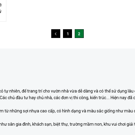
ề
ử
1
2
 cỏ tự nhiên, để trang trí cho vườn nhà vừa dễ dàng và có thể sử dụng lâ
c. Các chủ đầu tư hay chủ nhà, các đơn vị thi công, kiến trúc…. Hiện nay 
làm từ những sợi nhựa cao cấp, có hình dạng và màu sắc giống như màu c
hư sân gia đình, khách sạn, biệt thự, trường mầm non, khu vui chơi giải 