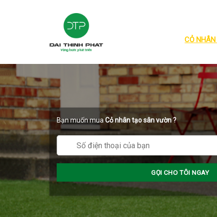
Skip
to
content
CỎ NHÂN
Bạn muốn mua
Cỏ nhân tạo sân vườn
?